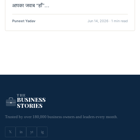
आपका जवाब “हाँ”…
Puneet Yadav
Jun 14, 2026 · 1 min read
THE
BUSINESS
STORIES
Trusted by over 180,000 business owners and leaders every month.
𝕏
in
yt
ig